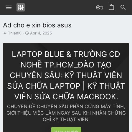
Ad cho e xin bios asus
T
S
ThienKi
Apr 4, 2025
h
t
r
a
e
r
LAPTOP BLUE & TRƯỜNG CĐ
a
t
d
d
NGHỀ TP.HCM_ĐÀO TẠO
s
a
t
t
CHUYÊN SÂU: KỸ THUẬT VIÊN
a
e
r
SỬA CHỮA LAPTOP | KỸ THUẬT
t
e
VIÊN SỬA CHỮA MACBOOK.
r
CHUYÊN ĐỀ CHUYÊN SÂU PHẦN CỨNG MÁY TÍNH,
GIỚI THIỆU VIỆC LÀM NGAY SAU KHI NHẬN CHỨNG
CHỈ KỸ THUẬT VIÊN.