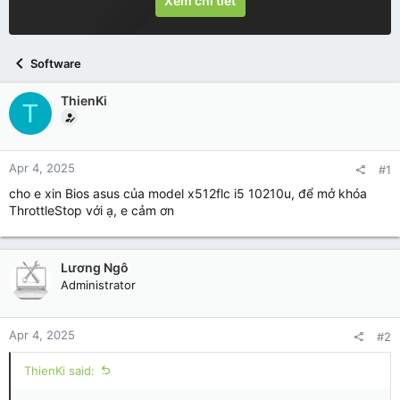
Xem chi tiết
Software
ThienKi
T
Apr 4, 2025
#1
cho e xin Bios asus của model x512flc i5 10210u, để mở khóa
ThrottleStop với ạ, e cảm ơn
Lương Ngô
Administrator
Apr 4, 2025
#2
ThienKi said: