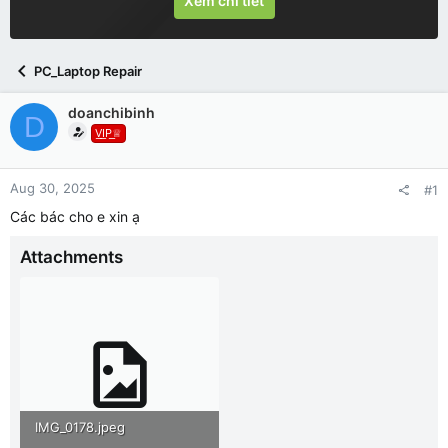
Xem chi tiết
PC_Laptop Repair
doanchibinh
D
V͟I͟P͟♕
Aug 30, 2025
#1
Các bác cho e xin ạ
Attachments
IMG_0178.jpeg