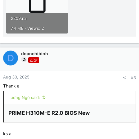
2209.rar
7.4 MB · Views: 2
doanchibinh
D
V͟I͟P͟♕
Aug 30, 2025
#3
Thank a
Lương Ngô said:
PRIME H310M-E R2.0 BIOS New​
ks a