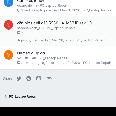
Cần bios lenovo
D
doanchibinh
PC_Laptop Repair
Lương Ngô
May 3, 2026
PC_Laptop Repair
1
cần bios dell g15 5530 LA-M531P rev 1.0
S
saophaixoan_113
PC_Laptop Repair
7
jymmytuan
Mar 28, 2026
PC_Laptop Repair
Nhờ ad giúp đỡ
V
Võ Văn Biên
PC_Laptop Repair
Lương Ngô
Jun 2, 2026
PC_Laptop Repair
3
Twitter
Reddit
Email
Link
Share:
PC_Laptop Repair