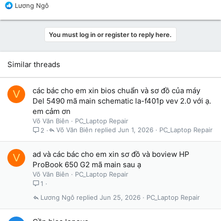
R
Lương Ngô
e
a
c
You must log in or register to reply here.
t
i
o
Similar threads
n
s
:
các bác cho em xin bios chuẩn và sơ đồ của máy
V
Del 5490 mã main schematic la-f401p vev 2.0 với ạ.
em cảm ơn
Võ Văn Biên
PC_Laptop Repair
Võ Văn Biên
Jun 1, 2026
PC_Laptop Repair
2
ad và các bác cho em xin sơ đồ và boview HP
V
ProBook 650 G2 mã main sau ạ
Võ Văn Biên
PC_Laptop Repair
1
Lương Ngô
Jun 25, 2026
PC_Laptop Repair