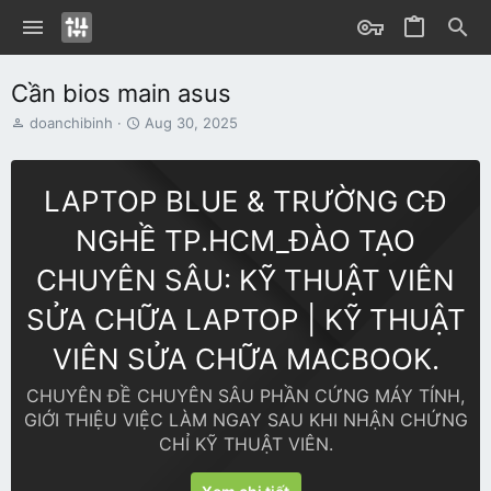
Cần bios main asus
T
S
doanchibinh
Aug 30, 2025
h
t
r
a
e
r
LAPTOP BLUE & TRƯỜNG CĐ
a
t
d
d
NGHỀ TP.HCM_ĐÀO TẠO
s
a
t
t
CHUYÊN SÂU: KỸ THUẬT VIÊN
a
e
r
SỬA CHỮA LAPTOP | KỸ THUẬT
t
e
VIÊN SỬA CHỮA MACBOOK.
r
CHUYÊN ĐỀ CHUYÊN SÂU PHẦN CỨNG MÁY TÍNH,
GIỚI THIỆU VIỆC LÀM NGAY SAU KHI NHẬN CHỨNG
CHỈ KỸ THUẬT VIÊN.