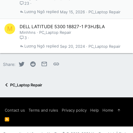
23
Lương Ngô
May 15, 2026
PC_Laptop Repair
DELL LATITUDE 5300 18827-1 P3HJ$LA
M
Minhhns
PC_Laptop Repair
3
Lương Ngô
Sep 20, 2024
PC_Laptop Repair
Twitter
Reddit
Email
Link
Share:
PC_Laptop Repair
Contact us
Terms and rules
Privacy policy
Help
Home
R
S
S