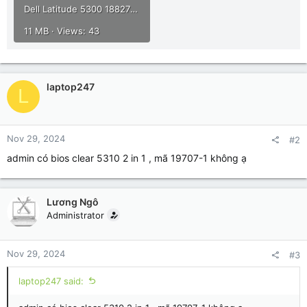
Dell Latitude 5300 18827-1 OK.rar
11 MB · Views: 43
laptop247
L
Nov 29, 2024
#2
admin có bios clear 5310 2 in 1 , mã 19707-1 không ạ
Lương Ngô
Administrator
Nov 29, 2024
#3
laptop247 said: