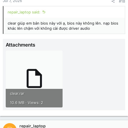
Jul 7, 2026
#18
repair_laptop said:
clear giúp em bản bios này với ạ, bios này không lên. nạp bios
khác lên chậm với không cài được driver audio
Attachments
clear.rar
10.6 MB · Views: 2
repair_laptop