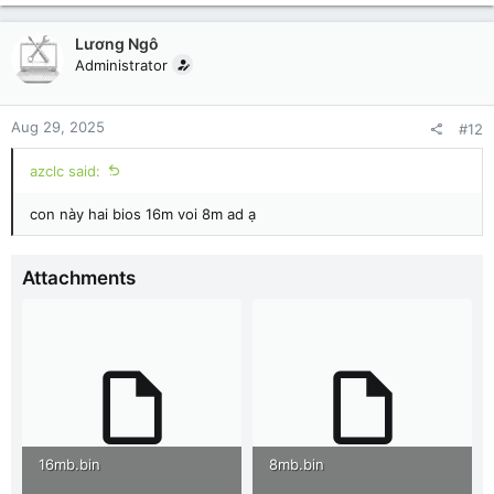
Lương Ngô
Administrator
Aug 29, 2025
#12
azclc said:
con này hai bios 16m voi 8m ad ạ
Attachments
16mb.bin
8mb.bin