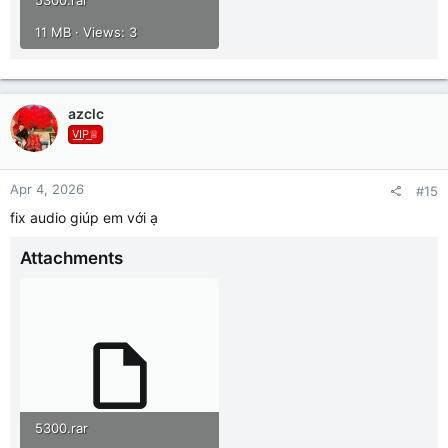
5300.rar
11 MB · Views: 3
azclc
V͟I͟P͟♕
Apr 4, 2026
#15
fix audio giúp em với ạ
Attachments
5300.rar