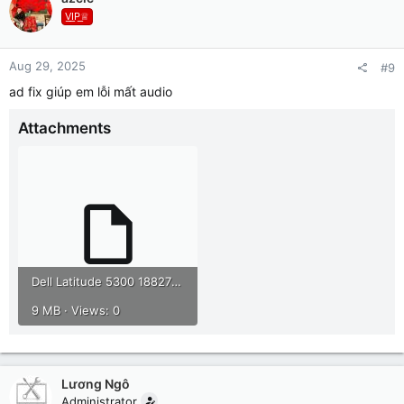
V͟I͟P͟♕
Aug 29, 2025
#9
ad fix giúp em lỗi mất audio
Attachments
Dell Latitude 5300 18827-1.rar
9 MB · Views: 0
Lương Ngô
Administrator