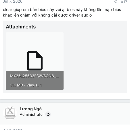
Jul 7, 2026
#17
s
:
clear giúp em bản bios này với ạ, bios này không lên. nạp bios
khác lên chậm với không cài được driver audio
Attachments
MX25L25633F@WSON8_20260628_85009.rar
11.1 MB · Views: 1
Lương Ngô
Administrator