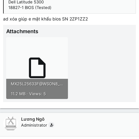
Dell Latitude 5300
18827-1 BIOS (Tested)
ad xóa giúp e mật khẩu bios SN 2ZP1ZZ2
Attachments
MX25L25633F@WSON8_20250626_100633.rar
11.2 MB · Views: 5
Lương Ngô
Administrator