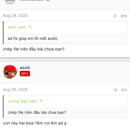
Aug 29, 2025
#10
azclc said:
ad fix giúp em lỗi mất audio
chép file trên đầu bài chưa bạn?
azclc
V͟I͟P͟♕
Aug 29, 2025
#11
Lương Ngô said:
chép file trên đầu bài chưa bạn?
con này hai bios 16m voi 8m ad ạ