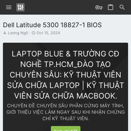
Dell Latitude 5300 18827-1 BIOS
T
S
Lương Ngô
Oct 15, 2024
h
t
r
a
e
r
LAPTOP BLUE & TRƯỜNG CĐ
a
t
d
d
NGHỀ TP.HCM_ĐÀO TẠO
s
a
t
t
CHUYÊN SÂU: KỸ THUẬT VIÊN
a
e
r
SỬA CHỮA LAPTOP | KỸ THUẬT
t
e
VIÊN SỬA CHỮA MACBOOK.
r
CHUYÊN ĐỀ CHUYÊN SÂU PHẦN CỨNG MÁY TÍNH,
GIỚI THIỆU VIỆC LÀM NGAY SAU KHI NHẬN CHỨNG
CHỈ KỸ THUẬT VIÊN.