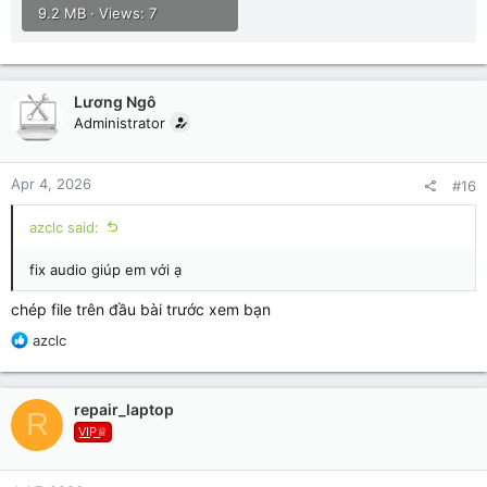
9.2 MB · Views: 7
Lương Ngô
Administrator
Apr 4, 2026
#16
azclc said:
fix audio giúp em với ạ
chép file trên đầu bài trước xem bạn
R
azclc
e
a
c
repair_laptop
R
t
V͟I͟P͟♕
i
o
n