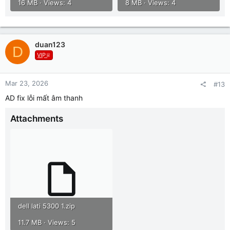
16 MB · Views: 4
8 MB · Views: 4
duan123
D
V͟I͟P͟♕
Mar 23, 2026
#13
AD fix lỗi mất âm thanh
Attachments
dell lati 5300 1.zip
11.7 MB · Views: 5