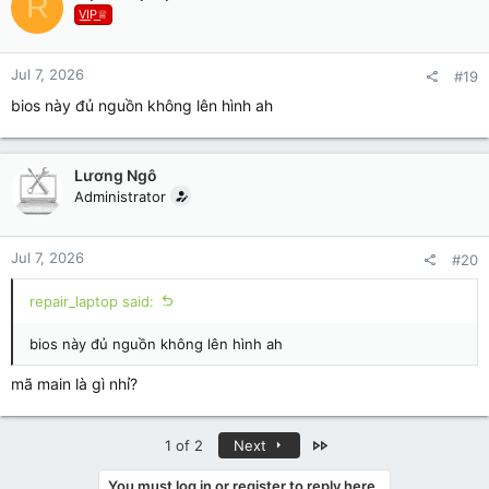
R
V͟I͟P͟♕
Jul 7, 2026
#19
bios này đủ nguồn không lên hình ah
Lương Ngô
Administrator
Jul 7, 2026
#20
repair_laptop said:
bios này đủ nguồn không lên hình ah
mã main là gì nhỉ?
Last
1 of 2
Next
You must log in or register to reply here.