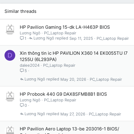
Similar threads
HP Pavilion Gaming 15-dk LA-H463P BIOS
Lương Ngô
PC_Laptop Repair
Lương Ngô
Sep 11, 2025
PC_Laptop Repair
1
Xin thông tin ic HP PAVILION X360 14 EK0055TU I7
D
1255U (6L293PA)
dalee2024
PC_Laptop Repair
5
Lương Ngô
May 20, 2026
PC_Laptop Repair
HP Probook 440 G9 DAX8SFMB8B1 BIOS
Lương Ngô
PC_Laptop Repair
0
Lương Ngô
May 27, 2026
PC_Laptop Repair
HP Pavilion Aero Laptop 13-be 203016-1 BIOS/