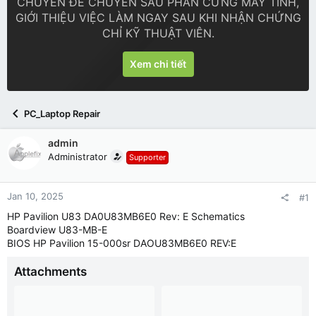
CHUYÊN ĐỀ CHUYÊN SÂU PHẦN CỨNG MÁY TÍNH,
GIỚI THIỆU VIỆC LÀM NGAY SAU KHI NHẬN CHỨNG
CHỈ KỸ THUẬT VIÊN.
Xem chi tiết
PC_Laptop Repair
admin
Administrator
Supporter
Jan 10, 2025
#1
HP Pavilion U83 DA0U83MB6E0 Rev: E Schematics
Boardview U83-MB-E
BIOS HP Pavilion 15-000sr DAOU83MB6E0 REV:E
Attachments