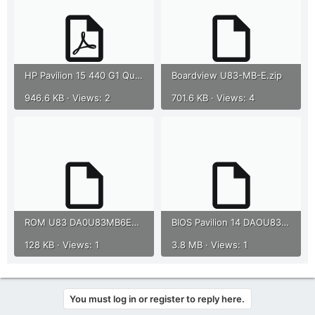
HP Pavilion 15 440 G1 Quanta U83 DA0U83MB6E0 Rev_E Schematics.pdf
Boardview U83-MB-E.zip
946.6 KB · Views: 2
701.6 KB · Views: 4
ROM U83 DA0U83MB6E0 REV-E EC.bin
BIOS Pavilion 14 DAOU83MB6E0 REV-E UMA.zip
128 KB · Views: 1
3.8 MB · Views: 1
You must log in or register to reply here.