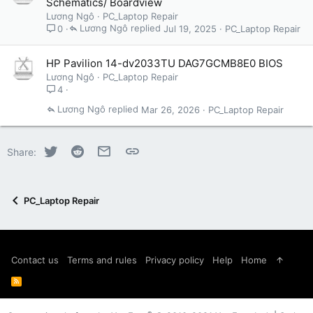
Schematics/ Boardview
Lương Ngô
PC_Laptop Repair
Lương Ngô
Jul 19, 2025
PC_Laptop Repair
0
HP Pavilion 14-dv2033TU DAG7GCMB8E0 BIOS
Lương Ngô
PC_Laptop Repair
4
Lương Ngô
Mar 26, 2026
PC_Laptop Repair
Twitter
Reddit
Email
Link
Share:
PC_Laptop Repair
Contact us
Terms and rules
Privacy policy
Help
Home
R
S
S