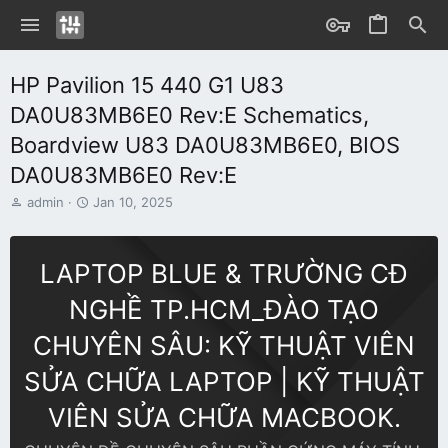
HP Pavilion 15 440 G1 U83
DA0U83MB6E0 Rev:E Schematics,
Boardview U83 DA0U83MB6E0, BIOS
DA0U83MB6E0 Rev:E
T
S
admin
Jan 10, 2025
h
t
r
a
e
r
LAPTOP BLUE & TRƯỜNG CĐ
a
t
d
d
NGHỀ TP.HCM_ĐÀO TẠO
s
a
t
t
CHUYÊN SÂU: KỸ THUẬT VIÊN
a
e
r
SỬA CHỮA LAPTOP | KỸ THUẬT
t
e
VIÊN SỬA CHỮA MACBOOK.
r