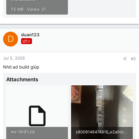
7.5 MB · Views: 21
duan123
D
V͟I͟P͟♕
Jul 5, 2026
#2
Nhờ ad build giúp
Attachments
ms-16r81.zip
z8009146474816_e2a0dc57655873a631c9752336b9ca63.jpg