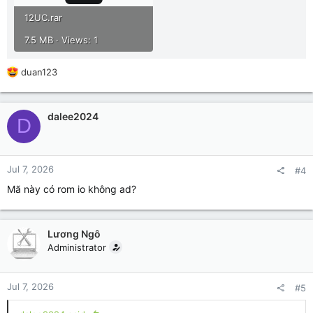
12UC.rar
7.5 MB · Views: 1
R
duan123
e
a
c
dalee2024
D
t
i
o
n
Jul 7, 2026
#4
s
:
Mã này có rom io không ad?
Lương Ngô
Administrator
Jul 7, 2026
#5