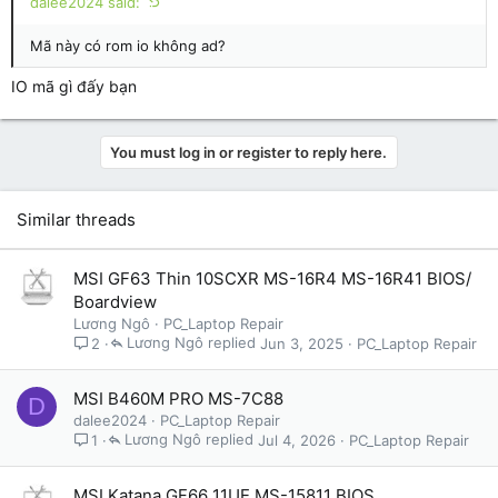
dalee2024 said:
Mã này có rom io không ad?
IO mã gì đấy bạn
You must log in or register to reply here.
Similar threads
MSI GF63 Thin 10SCXR MS-16R4 MS-16R41 BIOS/
Boardview
Lương Ngô
PC_Laptop Repair
Lương Ngô
Jun 3, 2025
PC_Laptop Repair
2
MSI B460M PRO MS-7C88
D
dalee2024
PC_Laptop Repair
Lương Ngô
Jul 4, 2026
PC_Laptop Repair
1
MSI Katana GF66 11UE MS-15811 BIOS