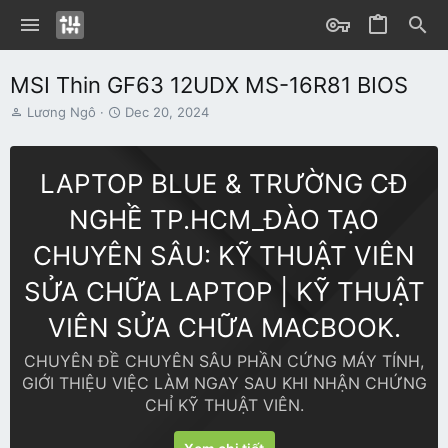
MSI Thin GF63 12UDX MS-16R81 BIOS
T
S
Lương Ngô
Dec 20, 2024
h
t
r
a
e
r
LAPTOP BLUE & TRƯỜNG CĐ
a
t
d
d
NGHỀ TP.HCM_ĐÀO TẠO
s
a
t
t
CHUYÊN SÂU: KỸ THUẬT VIÊN
a
e
r
SỬA CHỮA LAPTOP | KỸ THUẬT
t
e
VIÊN SỬA CHỮA MACBOOK.
r
CHUYÊN ĐỀ CHUYÊN SÂU PHẦN CỨNG MÁY TÍNH,
GIỚI THIỆU VIỆC LÀM NGAY SAU KHI NHẬN CHỨNG
CHỈ KỸ THUẬT VIÊN.