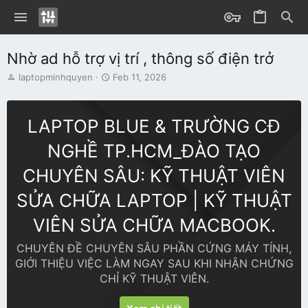
Nhờ ad hỗ trợ vị trí , thông số điện trở
T
S
laptopminhquyen
Feb 11, 2026
h
t
r
a
e
r
LAPTOP BLUE & TRƯỜNG CĐ
a
t
d
d
NGHỀ TP.HCM_ĐÀO TẠO
s
a
t
t
CHUYÊN SÂU: KỸ THUẬT VIÊN
a
e
r
SỬA CHỮA LAPTOP | KỸ THUẬT
t
e
VIÊN SỬA CHỮA MACBOOK.
r
CHUYÊN ĐỀ CHUYÊN SÂU PHẦN CỨNG MÁY TÍNH,
GIỚI THIỆU VIỆC LÀM NGAY SAU KHI NHẬN CHỨNG
CHỈ KỸ THUẬT VIÊN.