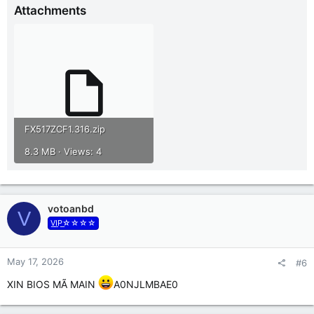
Attachments
FX517ZCF1.316.zip
8.3 MB · Views: 4
votoanbd
V
V͟I͟P͟☆☆☆☆
May 17, 2026
#6
XIN BIOS MÃ MAIN
A0NJLMBAE0