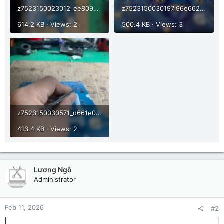
z7523150023012_ee80984bc2b3751e433fbbf9e9d29a6b.jpg
z7523150030197_96e662b0884dcc3f73ff208adadebe5c.jpg
614.2 KB · Views: 2
500.4 KB · Views: 3
z7523150030571_d661e0830ab9bf4827c6c23a0ee0bcda.jpg
413.4 KB · Views: 2
Lương Ngô
Administrator
Feb 11, 2026
#2