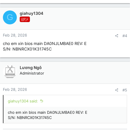
a
c
giahuy1304
G
t
V͟I͟P͟♕
i
o
n
Feb 28, 2026
#4
s
:
cho em xin bios main DA0NJLMBAE0 REV: E
S/N: NBNRCX01K31745C
Lương Ngô
Administrator
Feb 28, 2026
#5
giahuy1304 said:
cho em xin bios main DA0NJLMBAE0 REV: E
S/N: NBNRCX01K31745C