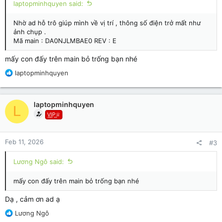
laptopminhquyen said:
Nhờ ad hỗ trô giúp mình về vị trí , thông số điện trở mất như
ảnh chụp .
Mã main : DA0NJLMBAE0 REV : E
mấy con đấy trên main bỏ trống bạn nhé
R
laptopminhquyen
e
a
c
laptopminhquyen
L
t
V͟I͟P͟♕
i
o
n
Feb 11, 2026
#3
s
:
Lương Ngô said:
mấy con đấy trên main bỏ trống bạn nhé
Dạ , cảm ơn ad ạ
R
Lương Ngô
e