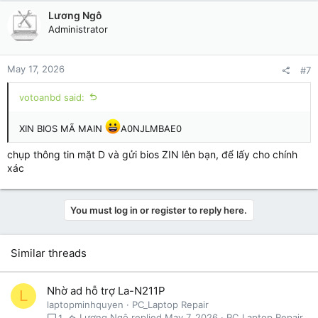
Lương Ngô
Administrator
May 17, 2026
#7
votoanbd said:
XIN BIOS MÃ MAIN
A0NJLMBAE0
chụp thông tin mặt D và gửi bios ZIN lên bạn, để lấy cho chính
xác
You must log in or register to reply here.
Similar threads
Nhờ ad hỗ trợ La-N211P
L
laptopminhquyen
PC_Laptop Repair
Lương Ngô
May 7, 2026
PC_Laptop Repair
1