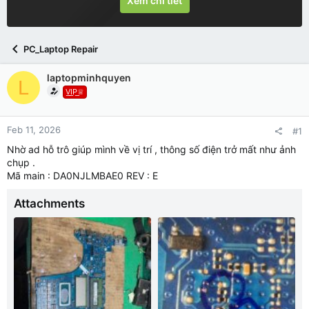
Xem chi tiết
PC_Laptop Repair
laptopminhquyen
L
V͟I͟P͟♕
Feb 11, 2026
#1
Nhờ ad hỗ trô giúp mình về vị trí , thông số điện trở mất như ảnh
chụp .
Mã main : DA0NJLMBAE0 REV : E
Attachments