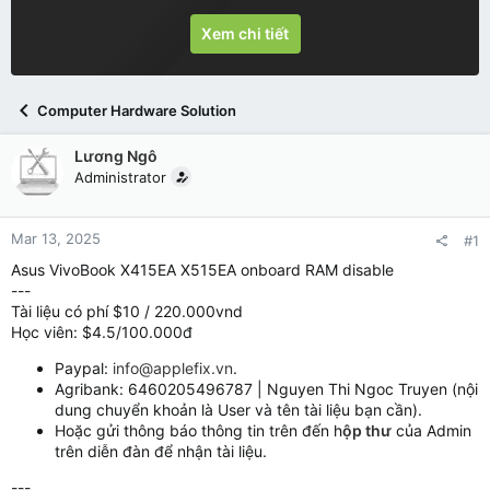
Xem chi tiết
Computer Hardware Solution
Lương Ngô
Administrator
Mar 13, 2025
#1
Asus VivoBook X415EA X515EA onboard RAM disable
---
Tài liệu có phí $10 / 220.000vnd
Học viên: $4.5/100.000đ
Paypal:
info@applefix.vn
.
Agribank: 6460205496787 | Nguyen Thi Ngoc Truyen (nội
dung chuyển khoản là User và tên tài liệu bạn cần).
Hoặc gửi thông báo thông tin trên đến h
ộp thư
của Admin
trên diễn đàn để nhận tài liệu.
---