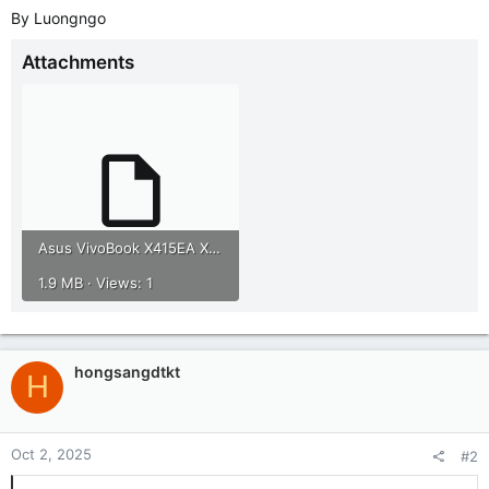
By Luongngo
Attachments
Asus VivoBook X415EA X515EA onboard RAM disable.rar
1.9 MB · Views: 1
hongsangdtkt
H
Oct 2, 2025
#2