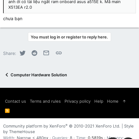
anh ới có tài liệu ngắt ram onboard asus a515E k. Mã main
X513EA r2.0
chưa bạn
You must log in or register to reply here.
Twitter
Reddit
Email
Link
Share:
Computer Hardware Solution
Contact us
Terms and rules
Privacy policy
Help
Home
R
S
S
®
Community platform by XenForo
© 2010-2021 XenForo Ltd.
|
Style
by ThemeHouse
Width
Queries
8
Time
0.5819s
Memory