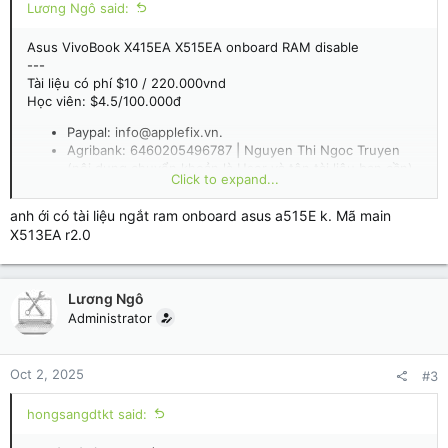
Lương Ngô said:
Asus VivoBook X415EA X515EA onboard RAM disable
---
Tài liệu có phí $10 / 220.000vnd
Học viên: $4.5/100.000đ
Paypal:
info@applefix.vn
.
Agribank: 6460205496787 | Nguyen Thi Ngoc Truyen
(nội dung chuyển khoản là User và tên tài liệu bạn cần).
Click to expand...
Hoặc gửi thông báo thông tin trên đến h
ộp thư
của
Admin trên diễn đàn để nhận tài liệu.
anh ới có tài liệu ngắt ram onboard asus a515E k. Mã main
X513EA r2.0
---
By Luongngo
Lương Ngô
Administrator
Oct 2, 2025
#3
hongsangdtkt said: