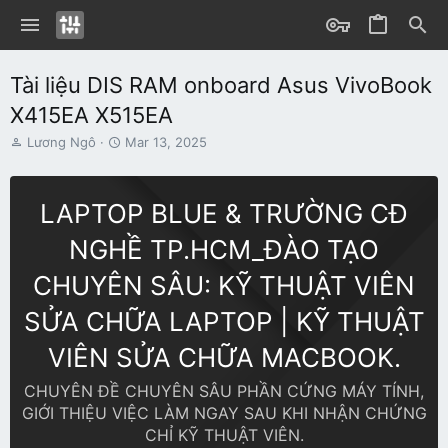
Tài liệu DIS RAM onboard Asus VivoBook
X415EA X515EA
T
S
Lương Ngô
Mar 13, 2025
h
t
r
a
e
r
LAPTOP BLUE & TRƯỜNG CĐ
a
t
d
d
NGHỀ TP.HCM_ĐÀO TẠO
s
a
t
t
CHUYÊN SÂU: KỸ THUẬT VIÊN
a
e
r
SỬA CHỮA LAPTOP | KỸ THUẬT
t
e
VIÊN SỬA CHỮA MACBOOK.
r
CHUYÊN ĐỀ CHUYÊN SÂU PHẦN CỨNG MÁY TÍNH,
GIỚI THIỆU VIỆC LÀM NGAY SAU KHI NHẬN CHỨNG
CHỈ KỸ THUẬT VIÊN.