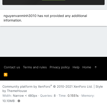
nguyenvanminh3010 has not provided any additional
information.
Contact us
Terms and rules
Privacy policy
Help
Home
R
S
S
®
Community platform by XenForo
© 2010-2021 XenForo Ltd.
|
Style
by ThemeHouse
Width
Queries
8
Time
0.1551s
Memory
10.10MB