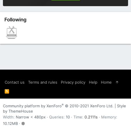
Following
Contact us
Terms and rules
Privacy policy
Help
Home
R
S
S
®
Community platform by XenForo
© 2010-2021 XenForo Ltd.
|
Style
by ThemeHouse
Width
Queries
10
Time
0.2111s
Memory
10.12MB