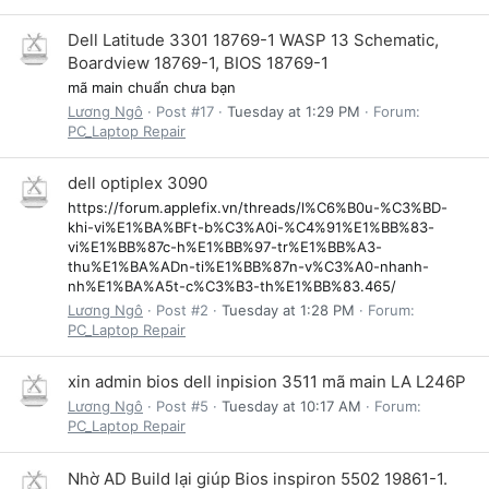
Dell Latitude 3301 18769-1 WASP 13 Schematic,
Boardview 18769-1, BIOS 18769-1
mã main chuẩn chưa bạn
Lương Ngô
Post #17
Tuesday at 1:29 PM
Forum:
PC_Laptop Repair
dell optiplex 3090
https://forum.applefix.vn/threads/l%C6%B0u-%C3%BD-
khi-vi%E1%BA%BFt-b%C3%A0i-%C4%91%E1%BB%83-
vi%E1%BB%87c-h%E1%BB%97-tr%E1%BB%A3-
thu%E1%BA%ADn-ti%E1%BB%87n-v%C3%A0-nhanh-
nh%E1%BA%A5t-c%C3%B3-th%E1%BB%83.465/
Lương Ngô
Post #2
Tuesday at 1:28 PM
Forum:
PC_Laptop Repair
xin admin bios dell inpision 3511 mã main LA L246P
Lương Ngô
Post #5
Tuesday at 10:17 AM
Forum:
PC_Laptop Repair
Nhờ AD Build lại giúp Bios inspiron 5502 19861-1.