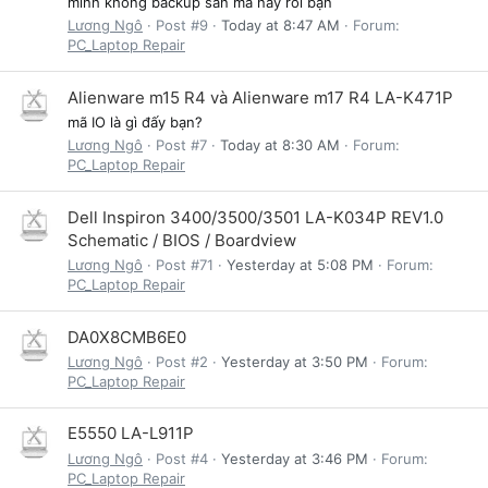
mình không backup sẳn mã này rồi bạn
Lương Ngô
Post #9
Today at 8:47 AM
Forum:
PC_Laptop Repair
Alienware m15 R4 và Alienware m17 R4 LA-K471P
mã IO là gì đấy bạn?
Lương Ngô
Post #7
Today at 8:30 AM
Forum:
PC_Laptop Repair
Dell Inspiron 3400/3500/3501 LA-K034P REV1.0
Schematic / BIOS / Boardview
Lương Ngô
Post #71
Yesterday at 5:08 PM
Forum:
PC_Laptop Repair
DA0X8CMB6E0
Lương Ngô
Post #2
Yesterday at 3:50 PM
Forum:
PC_Laptop Repair
E5550 LA-L911P
Lương Ngô
Post #4
Yesterday at 3:46 PM
Forum:
PC_Laptop Repair