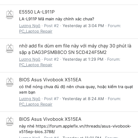
E5550 LA-L911P
LA-L911P Mã main này chính xác chưa?
Lương Ngô
Post #2
Yesterday at 3:04 PM
Forum:
PC_Laptop Repair
nhờ add fix dùm em file này với máy chạy 30 phút là
sập ạ DAG3PSMB8CO SN 5CD424F5M2
Lương Ngô
Post #2
Yesterday at 1:29 PM
Forum:
PC_Laptop Repair
BIOS Asus Vivobook X515EA
có thể nóng chưa đủ độ nên chưa quay, hoặc kiểm tra quạt
xem bạn
Lương Ngô
Post #7
Yesterday at 8:24 AM
Forum:
PC_Laptop Repair
BIOS Asus Vivobook X515EA
này nhé https://forum.applefix.vn/threads/asus-vivobook-
x515ep-bios.3788/