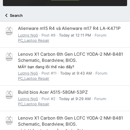
Search
Alienware m15 R4 và Alienware m17 R4 LA-K471P
Lương Ngô
Post #9
Today at 12:11 PM
Forum:
PC_Laptop Repair
Lenovo X1 Carbon 6th Gen LCFC YODA-2 NM-B481
Schematic, Boardview, BIOS.
MÁY bạn đang lỗi thế nào đấy?
Lương Ngô
Post #11
Today at 9:43 AM
Forum:
PC_Laptop Repair
Build bios Acer A515-58GM-53PZ
Lương Ngô
Post #2
Today at 9:29 AM
Forum:
PC_Laptop Repair
Lenovo X1 Carbon 6th Gen LCFC YODA-2 NM-B481
Schematic, Boardview, BIOS.