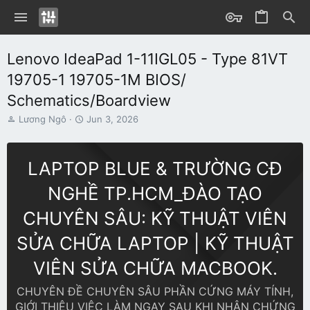
Lenovo IdeaPad 1-11IGL05 - Type 81VT
19705-1 19705-1M BIOS/
Schematics/Boardview
T
S
Lương Ngô
Jun 3, 2026
h
t
r
a
e
r
LAPTOP BLUE & TRƯỜNG CĐ
a
t
d
d
NGHỀ TP.HCM_ĐÀO TẠO
s
a
t
t
CHUYÊN SÂU: KỸ THUẬT VIÊN
a
e
r
SỬA CHỮA LAPTOP | KỸ THUẬT
t
e
VIÊN SỬA CHỮA MACBOOK.
r
CHUYÊN ĐỀ CHUYÊN SÂU PHẦN CỨNG MÁY TÍNH,
GIỚI THIỆU VIỆC LÀM NGAY SAU KHI NHẬN CHỨNG