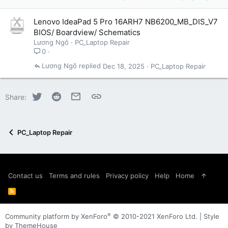
Lenovo IdeaPad 5 Pro 16ARH7 NB6200_MB_DIS_V7
BIOS/ Boardview/ Schematics
Lương Ngô
PC_Laptop Repair
0
Lương Ngô
Dec 18, 2025
PC_Laptop Repair
Twitter
Reddit
Email
Link
Share:
PC_Laptop Repair
Contact us
Terms and rules
Privacy policy
Help
Home
R
S
S
®
Community platform by XenForo
© 2010-2021 XenForo Ltd.
|
Style
by ThemeHouse